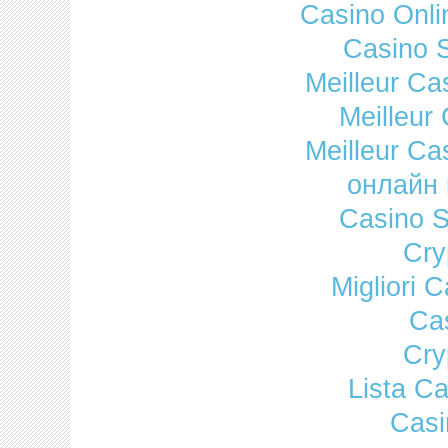
Casino Onli
Casino 
Meilleur Ca
Meilleur
Meilleur Ca
онлайн 
Casino 
Cry
Migliori
Cas
Cry
Lista C
Casi