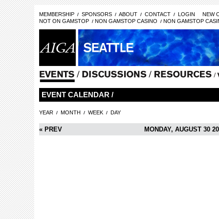
MEMBERSHIP
SPONSORS
ABOUT
CONTACT
LOGIN
NEW 
NOT ON GAMSTOP
NON GAMSTOP CASINO
NON GAMSTOP CASI
EVENT CALENDAR /
YEAR
MONTH
WEEK
DAY
« PREV
MONDAY, AUGUST 30 20